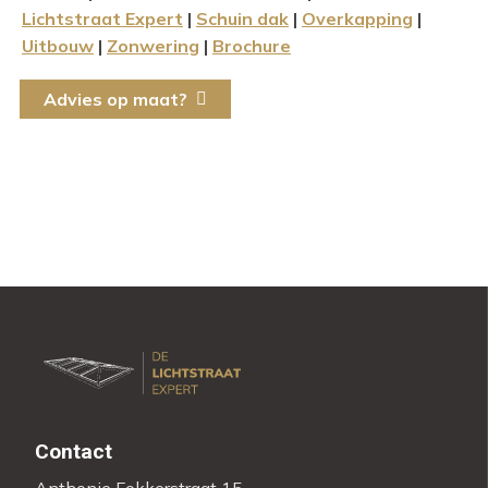
Lichtstraat Expert
|
Schuin dak
|
Overkapping
|
Uitbouw
|
Zonwering
|
Brochure
Advies op maat?
Contact
Anthonie Fokkerstraat 15