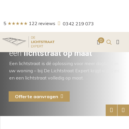
5
★★★★★
122
reviews
0342 219 073
Zoeken
0
Haal
daglicht
in huis met
een
lichtstraat op maat
Een lichtstraat is dé oplossing voor meer daglicht in
uw woning – bij De Lichtstraat Expert krijgt u advies
en een lichtstraat volledig op maat.
Offerte aanvragen