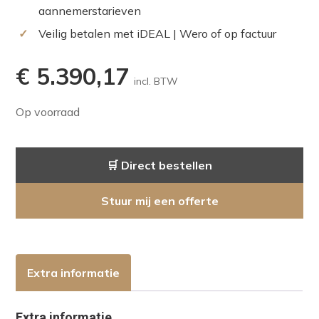
aannemerstarieven
✓
Veilig betalen met iDEAL | Wero of op factuur
€
5.390,17
incl. BTW
Op voorraad
🛒 Direct bestellen
Stuur mij een offerte
Extra informatie
Extra informatie