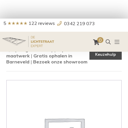
5
★★★★★
122
reviews
0342 219 073
Home
/
Lichtstraten
/
Schilddak lichtstraat
/
Schilddak
Komt u er niet
Schilddak
Zoeken
0
uit?
5/5 (Google reviews)
|
Expert in
Keuzehulp
maatwerk
|
Gratis ophalen in
Barneveld
|
Bezoek onze showroom