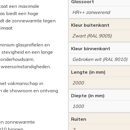
Glassoort
staat een maximale
HR++ zonwerend
las biedt een hoge
udt de zonnewarmte tegen.
Kleur buitenkant
limaat.
Zwart (RAL 9005)
minium glasprofielen en
Kleur binnenkant
e stevigheid en een lange
e onderhoudsarm,
Gebroken wit (RAL 9010)
e weersomstandigheden.
Lengte (in mm)
2000
t met vakmanschap in
 in de showroom en ontvang
Diepte (in mm)
1000
Ruiten
gen zonnewarmte
9010 binnen
2