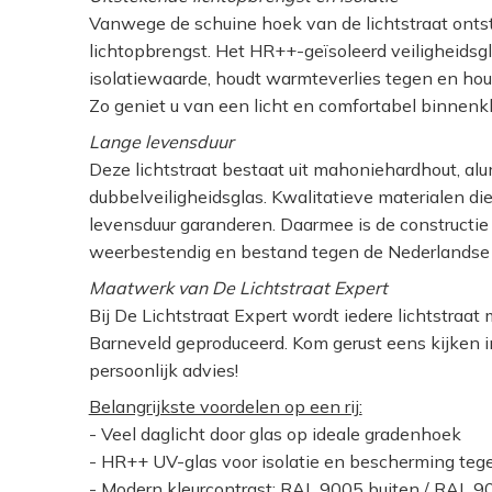
Vanwege de schuine hoek van de lichtstraat ont
lichtopbrengst. Het HR++-geïsoleerd veiligheidsg
isolatiewaarde, houdt warmteverlies tegen en ho
Zo geniet u van een licht en comfortabel binnenk
Lange levensduur
Deze lichtstraat bestaat uit mahoniehardhout, alu
dubbelveiligheidsglas. Kwalitatieve materialen di
levensduur garanderen. Daarmee is de constructi
weerbestendig en bestand tegen de Nederlands
Maatwerk van De Lichtstraat Expert
Bij De Lichtstraat Expert wordt iedere lichtstraa
Barneveld geproduceerd. Kom gerust eens kijken
persoonlijk advies!
Belangrijkste voordelen op een rij:
- Veel daglicht door glas op ideale gradenhoek
- HR++ UV-glas voor isolatie en bescherming te
- Modern kleurcontrast: RAL 9005 buiten / RAL 