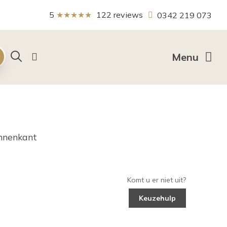
5
★★★★★
122
reviews
0342 219 073
Zoeken
Menu
innenkant
Komt u er niet uit?
Keuzehulp