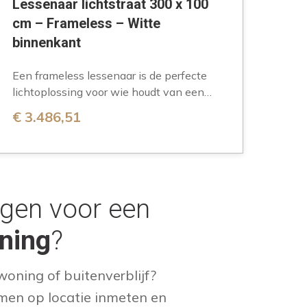
Lessenaar lichtstraat 300 x 100
cm – Frameless – Witte
binnenkant
Een frameless lessenaar is de perfecte
lichtoplossing voor wie houdt van een
strak en modern design. Minimalistisch
€
3.486,51
design Een frameless…
ngen voor een
oning
?
oning of buitenverblijf?
men op locatie inmeten en