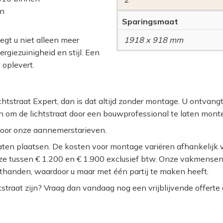
en
Sparingsmaat
egt u niet alleen meer
1918 x 918 mm
rgiezuinigheid en stijl. Een
 oplevert.
ichtstraat Expert, dan is dat altijd zonder montage. U ontvan
n om de lichtstraat door een bouwprofessional te laten mont
voor onze aannemerstarieven.
ten plaatsen. De kosten voor montage variëren afhankelijk v
eze tussen € 1.200 en € 1.900 exclusief btw. Onze vakmense
thanden, waardoor u maar met één partij te maken heeft.
raat zijn? Vraag dan vandaag nog een vrijblijvende offerte a