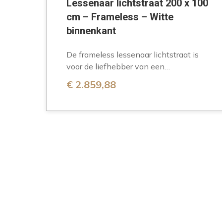
Lessenaar lichtstraat 200 x 100
cm – Frameless – Witte
binnenkant
De frameless lessenaar lichtstraat is
voor de liefhebber van een
minimalistisch design. Het grote
€
2.859,88
glasoppervlak creëert een open gevoel
in…