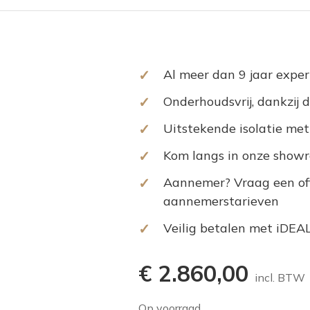
✓
Al meer dan 9 jaar expert
✓
Onderhoudsvrij, dankzij 
✓
Uitstekende isolatie me
✓
Kom langs in onze showro
✓
Aannemer? Vraag een off
aannemerstarieven
✓
Veilig betalen met iDEAL
€
2.860,00
incl. BTW
Op voorraad