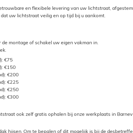
etrouwbare en flexibele levering van uw lichtstraat, afgestem
t uw lichtstraat veilig en op tijd bij u aankomt.
oor de montage of schakel uw eigen vakman in.
ek.
): €75
): €150
d): €200
d): €225
d): €250
d): €300
tstraat ook zelf gratis ophalen bij onze werkplaats in Barnev
dak hijsen. Om te bepalen of dit mogelijk is bij de desbetref