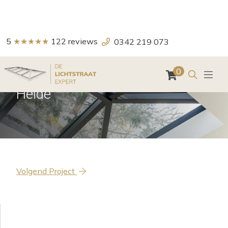
5
★★★★★
122
reviews
0342 219 073
Zoeken
0
Schilddak in serre in Huis ter
Heide
Volgend Project