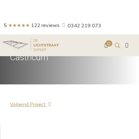
5
★★★★★
122
reviews
0342 219 073
Zoeken
0
Schilddak in veranda in
Castricum
Volgend Project