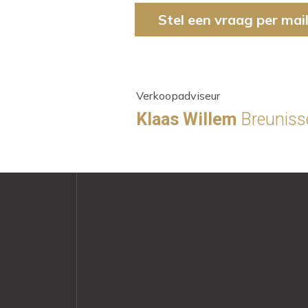
Stel een vraag per mai
Verkoopadviseur
Klaas Willem
Breuniss