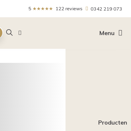
5
★★★★★
122
reviews
0342 219 073
Zoeken
Menu
Producten