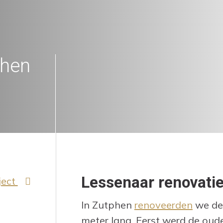
phen
Lessenaar renovati
ject
In Zutphen
renoveerden
we dez
meter lang. Eerst werd de oude