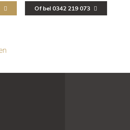
l
Of bel 0342 219 073
en