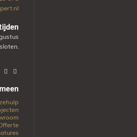
pert.nl
tijden
ugustus
sloten.
emeen
zehulp
ojecten
wroom
Offerte
atures