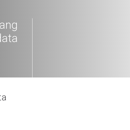
gang
data
ta