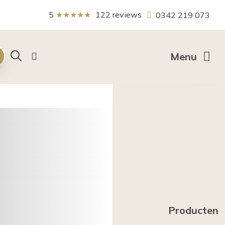
5
★★★★★
122
reviews
0342 219 073
Zoeken
Menu
Producten