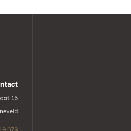
ntact
raat 15
neveld
19 073