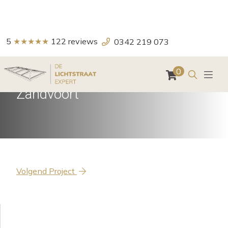
5
★★★★★
122
reviews
0342 219 073
Zoeken
0
Schilddak in aanbouw in
Zandvoort
Volgend Project