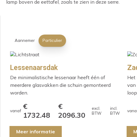
lamp boven de eettafel, zoals te zien in deze serre.
Aannemer
Particulier
Lessenaarsdak
Za
De minimalistische lessenaar heeft één of
Het 
meerdere glasvakken die schuin gemonteerd
van 
worden.
loop
€
€
excl.
incl.
vanaf
vana
1732.48
2096.30
BTW
BTW
Meer informatie
M