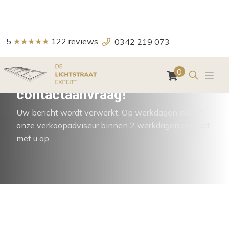
5
★★★★★
122
reviews
0342 219 073
Zoeken
0
Bedankt voor uw
contactaanvraag!
Uw bericht wordt verwerkt. Op werkdagen neemt
onze verkoopadviseur binnen 2 werkdagen contact
met u op.