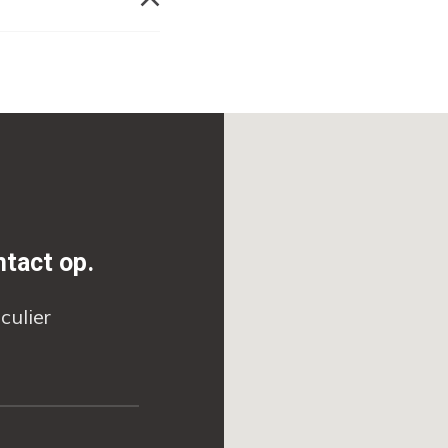
tact op.
culier