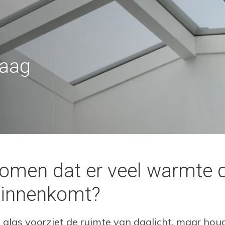
raag
komen dat er veel warmte 
 binnenkomt?
 glas voorziet de ruimte van daglicht, maar ho