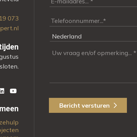
19 073
pert.nl
tijden
ugustus
sloten.
Bericht versturen
emeen
zehulp
ojecten