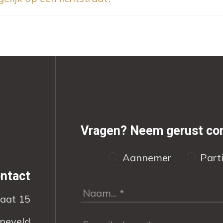
Vragen?
Neem gerust con
Aannemer
Parti
ntact
raat 15
neveld