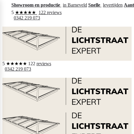
Showroom en productie
in Barneveld
Snelle
levertijden
Aant
5
★★★★★
122
reviews
0342 219 073
5
★★★★★
122
reviews
0342 219 073
0
Aannemer
Particulier
Zoeken
Inloggen
Menu