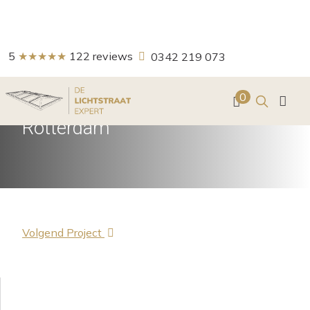
5
★★★★★
122
reviews
0342 219 073
Zoeken
0
Schilddak in moderne serre te
Rotterdam
Volgend Project